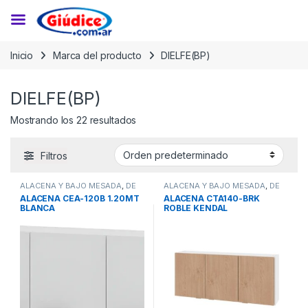
Saltar a la navegación
Saltar al contenido
Inicio
Marca del producto
DIELFE(BP)
DIELFE(BP)
Mostrando los 22 resultados
Filtros
ALACENA Y BAJO MESADA
,
DE
ALACENA Y BAJO MESADA
,
DE
COCINA Y MULTIUSO
,
MUEBLES
COCINA Y MULTIUSO
,
MUEBLES
ALACENA CEA-120B 1.20MT
ALACENA CTA140-BRK
BLANCA
ROBLE KENDAL