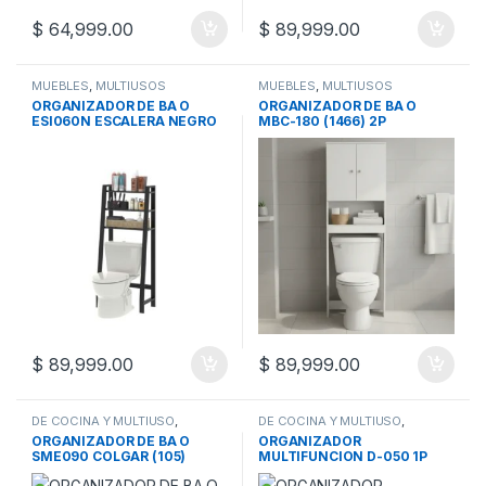
$
64,999.00
$
89,999.00
MUEBLES
,
MULTIUSOS
MUEBLES
,
MULTIUSOS
ORGANIZADOR DE BA O
ORGANIZADOR DE BA O
ESI060N ESCALERA NEGRO
MBC-180 (1466) 2P
$
89,999.00
$
89,999.00
DE COCINA Y MULTIUSO
,
DE COCINA Y MULTIUSO
,
MUEBLES
,
MULTIUSOS
MUEBLES
,
MULTIUSOS
ORGANIZADOR DE BA O
ORGANIZADOR
SME090 COLGAR (105)
MULTIFUNCION D-050 1P
BLANCO
4ESTANTES