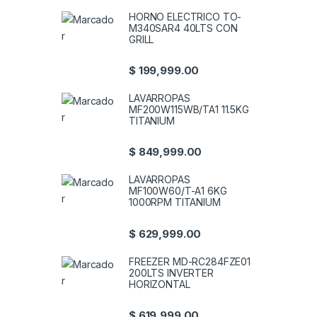
HORNO ELECTRICO TO-
M340SAR4 40LTS CON
GRILL
$
199,999.00
LAVARROPAS
MF200W115WB/TA1 11.5KG
TITANIUM
$
849,999.00
LAVARROPAS
MF100W60/T-A1 6KG
1000RPM TITANIUM
$
629,999.00
FREEZER MD-RC284FZE01
200LTS INVERTER
HORIZONTAL
$
619,999.00