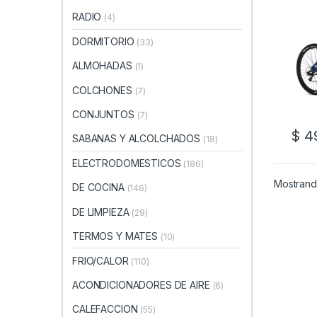
RADIO
(4)
DORMITORIO
(33)
ALMOHADAS
(1)
COLCHONES
(7)
CONJUNTOS
(7)
$
49
SABANAS Y ALCOLCHADOS
(18)
ELECTRODOMESTICOS
(186)
Mostrando
DE COCINA
(146)
DE LIMPIEZA
(29)
TERMOS Y MATES
(10)
FRIO/CALOR
(110)
ACONDICIONADORES DE AIRE
(6)
CALEFACCION
(55)