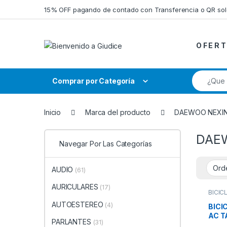
Saltar a la navegación
Saltar al contenido
15% OFF pagando de contado con Transferencia o QR so
O F E R T
Búsqueda
Comprar por Categoría
Inicio
Marca del producto
DAEWOO NEXI
DAE
Navegar Por Las Categorías
AUDIO
(61)
AURICULARES
(17)
BICIC
RODA
AUTOESTEREO
(4)
BICI
AC T
PARLANTES
(31)