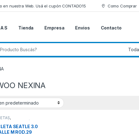
lo en nuestra Web. Usá el cupón CONTADO15
Como Comprar
 A S
Tienda
Empresa
Envios
Contacto
 de:
NA
WOO NEXINA
LETAS
,
DOS/JUGUETES/BEBE
CLETA SEATLE 3.0
ALLE M ROD.29