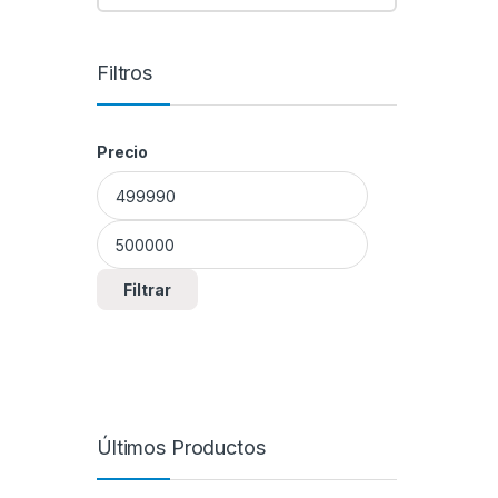
Filtros
Precio
Precio mínimo
Precio máximo
Filtrar
Últimos Productos