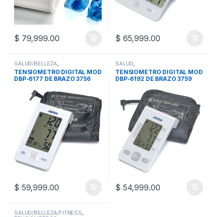
$
79,999.00
$
65,999.00
SALUD/BELLEZA
,
SALUD
,
SALUD/BELLEZA/FITNESS
,
SALUD/BELLEZA/FITNESS
,
TENSIOMETRO DIGITAL MOD
TENSIOMETRO DIGITAL MOD
TENSIOMETROS
TENSIOMETROS
DBP-6177 DE BRAZO 3756
DBP-6192 DE BRAZO 3759
$
59,999.00
$
54,999.00
SALUD/BELLEZA/FITNESS
,