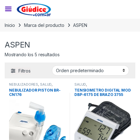
Saltar a la navegación
Saltar al contenido
Inicio
Marca del producto
ASPEN
ASPEN
Mostrando los 5 resultados
Filtros
NEBULIZADORES
,
SALUD
,
SALUD
,
SALUD/BELLEZA
,
SALUD/BELLEZA/FITNESS
,
NEBULIZADOR PISTON BR-
TENSIOMETRO DIGITAL MOD
SALUD/BELLEZA/FITNESS
TENSIOMETROS
CN176
DBP-6175 DE BRAZO 3755