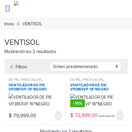
Saltar a la navegación
Saltar al contenido
Inicio
VENTISOL
VENTISOL
Mostrando los 2 resultados
Filtros
DE PIE
,
FRIO/CALOR
,
DE PIE
,
FRIO/CALOR
,
VENTILACION
VENTILACION
VENTILADOR DE PIE
VENTILADOR DE PIE
VP3851VP 16″NEGRO
VP3853VP 18″NEGRO
-
15%
$
72,999.00
$
79,999.00
$
85,999.00
Mostrando los 2 resultados