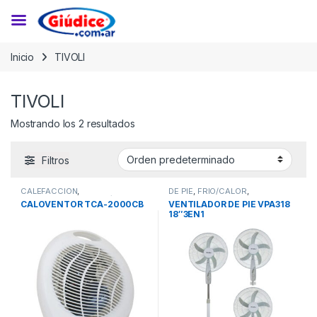
Saltar a la navegación
Saltar al contenido
Inicio
TIVOLI
TIVOLI
Mostrando los 2 resultados
Filtros
CALEFACCION
,
DE PIE
,
FRIO/CALOR
,
CALOVENTORES
,
FRIO/CALOR
VENTILACION
CALOVENTOR TCA-2000CB
VENTILADOR DE PIE VPA318
18″3EN1