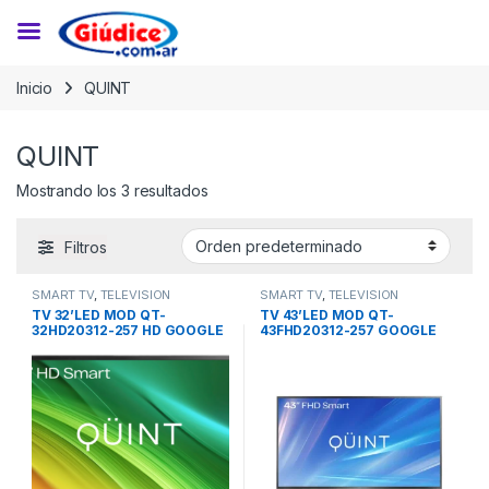
Saltar a la navegación
Saltar al contenido
Inicio
QUINT
QUINT
Mostrando los 3 resultados
Filtros
SMART TV
,
TELEVISION
SMART TV
,
TELEVISION
TV 32’LED MOD QT-
TV 43’LED MOD QT-
32HD20312-257 HD GOOGLE
43FHD20312-257 GOOGLE
TV
TV QUINT