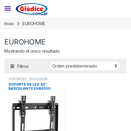
Saltar a la navegación
Saltar al contenido
Inicio
EUROHOME
EUROHOME
Mostrando el único resultado
Filtros
SOPORTES
,
TELEVISION
SOPORTE DE LED 43″
BASCULANTE EHB4100