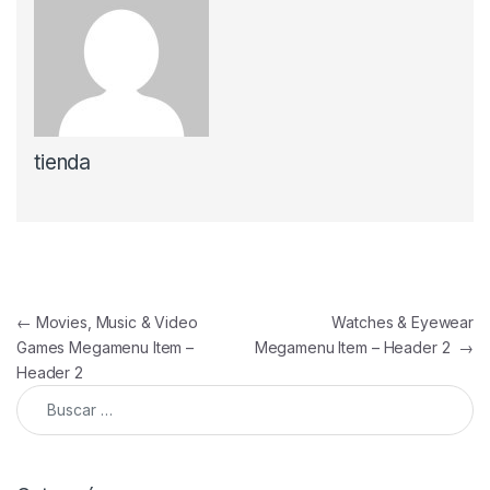
tienda
Navegación de entradas
←
Movies, Music & Video
Watches & Eyewear
Games Megamenu Item –
Megamenu Item – Header 2
→
Header 2
Buscar: