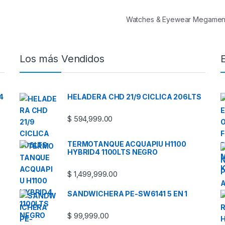
Watches & Eyewear Megamen
Los más Vendidos
4
HELADERA CHD 21/9 CICLICA 206LTS
$
594,999.00
TERMOTANQUE ACQUAPIU H1100
HYBRID4 1100LTS NEGRO
$
1,499,999.00
SANDWICHERA PE-SW6141 5 EN 1
$
99,999.00