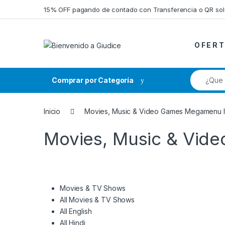
Saltar a la navegación
Saltar al contenido
15% OFF pagando de contado con Transferencia o QR so
O F E R T
Búsqueda
Comprar por Categoría
Inicio
Movies, Music & Video Games Megamenu 
Movies, Music & Vid
Movies & TV Shows
All Movies & TV Shows
All English
All Hindi