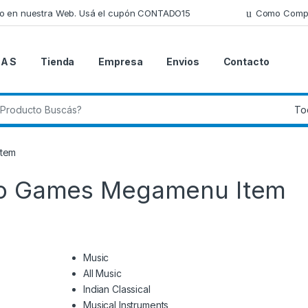
lo en nuestra Web. Usá el cupón CONTADO15
Como Comp
 A S
Tienda
Empresa
Envios
Contacto
 de:
Item
eo Games Megamenu Item
Music
All Music
Indian Classical
Musical Instruments